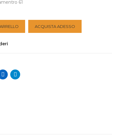
amentro 61
CARRELLO
ACQUISTA ADESSO
deri