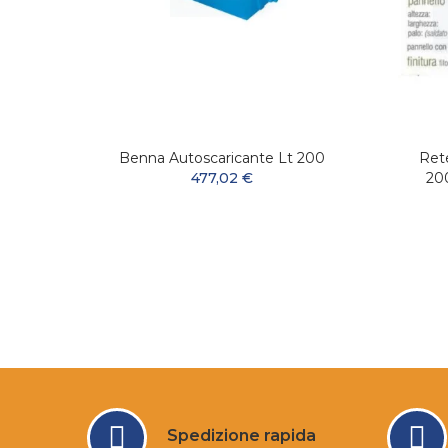
Acciaio
Benna Autoscaricante Lt 200
Ret
Totale
477,02 €
200
Spedizione rapida