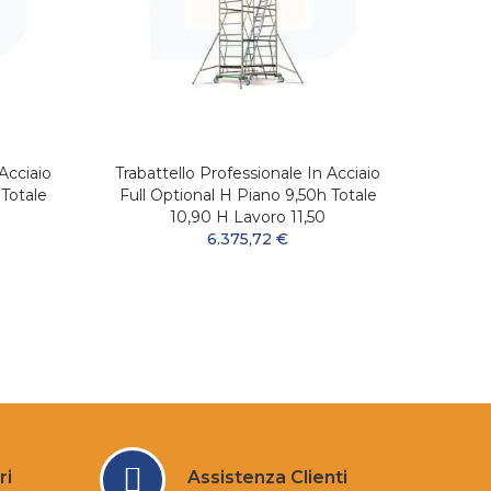
Acciaio
Trabattello Professionale In Acciaio
Trabat
 Totale
Full Optional H Piano 9,50h Totale
Full 
10,90 H Lavoro 11,50
6.375,72 €
ri
Assistenza Clienti