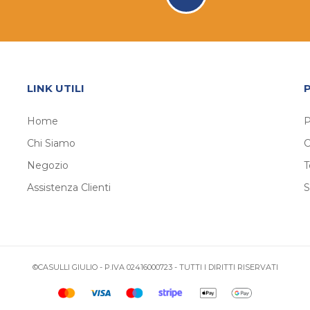
LINK UTILI
Home
P
Chi Siamo
C
Negozio
T
Assistenza Clienti
S
©CASULLI GIULIO - P.IVA 02416000723 - TUTTI I DIRITTI RISERVATI