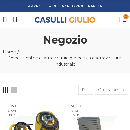
APPROFITTA DELLA SPEDIZIONE RAPIDA
0
Negozio
Home
Vendita online di attrezzatura per edilizia e attrezzature
industriale
12
Ordina per
NON D
NON D
ISPONI
ISPONI
BILE
BILE