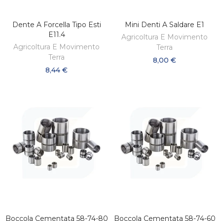
Dente A Forcella Tipo Esti
Mini Denti A Saldare E1
AGGIUNGI AL CARRELLO
AGGIUNGI AL CARRELLO
E11.4
Agricoltura E Movimento
Agricoltura E Movimento
Terra
Terra
8,00 €
8,44 €
Boccola Cementata 58-74-80
Boccola Cementata 58-74-60
AGGIUNGI AL CARRELLO
AGGIUNGI AL CARRELLO