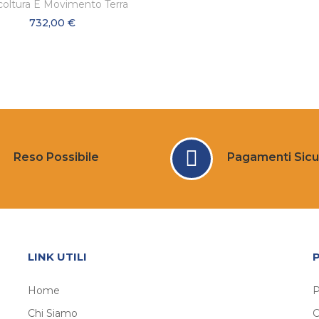
coltura E Movimento Terra
732,00 €
Reso Possibile
Pagamenti Sicu
LINK UTILI
Home
P
Chi Siamo
C