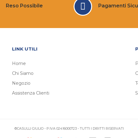
Reso Possibile
Pagamenti Sicu
LINK UTILI
Home
P
Chi Siamo
C
Negozio
T
Assistenza Clienti
S
©CASULLI GIULIO - P.IVA 02416000723 - TUTTI I DIRITTI RISERVATI