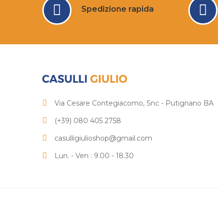
Spedizione rapida
Via Cesare Contegiacomo, Snc - Putignano BA
(+39) 080 405 2758
casulligiulioshop@gmail.com
Lun. - Ven : 9.00 - 18.30