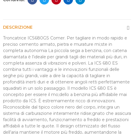
DESCRIZIONE
Troncatrice ICS680GS Comer. Per tagliare in modo rapido e
preciso cemento armato, pietra e murature mi;ste in
completa autonomia La piccola sega a benzina, con catena
diamantata è l’ideale per grandi tagli dei materiali più duri, in
com;pleta assenza di vibrazioni e polveri. La ICS 680 ES
combina tutti i vantaggi e le innova;zioni funzionali delle
seghe più grandi, vale a dire la capacità di tagliare in
profondità inerti duri e di ottenere angoli retti perfettamente
squadrati in un solo passaggio. Il modello ICS 680 ES è
concepito per essere il mo;dello a benzina più affidabile mai
prodotto da ICS. È estremamente ricco di innovazioni.
Riconoscibile dal tipico colore nero del corpo, inte;gra un
sistema di carburazione interamente ridise;gnato che assicura
facilità di avviamento, funzio;namento a freddo e prestazioni
affidabili a tutte le quote. Il design ottimizzato del flusso
dell’aria mantiene il motore più freddo, aumentandone la