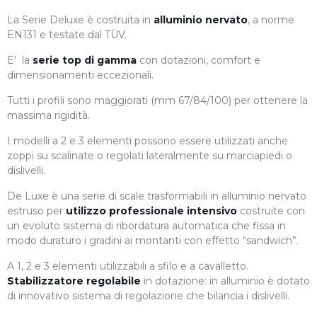
La Serie Deluxe è costruita in
alluminio nervato
, a norme
EN131 e testate dal TÜV.
E' la
serie top di gamma
con dotazioni, comfort e
dimensionamenti eccezionali.
Tutti i profili sono maggiorati (mm 67/84/100) per ottenere la
massima rigidità.
I modelli a 2 e 3 elementi possono essere utilizzati anche
zoppi su scalinate o regolati lateralmente su marciapiedi o
dislivelli.
De Luxe è una serie di scale trasformabili in alluminio nervato
estruso per
utilizzo professionale intensivo
costruite con
un evoluto sistema di ribordatura automatica che fissa in
modo duraturo i gradini ai montanti con effetto “sandwich”.
A 1, 2 e 3 elementi utilizzabili a sfilo e a cavalletto.
Stabilizzatore regolabile
in dotazione: in alluminio è dotato
di innovativo sistema di regolazione che bilancia i dislivelli.