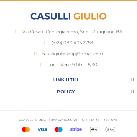
Via Cesare Contegiacomo, Snc - Putignano BA
(+39) 080 405 2758
casulligiulioshop@gmail.com
Lun. - Ven : 9.00 - 18.30
LINK UTILI
POLICY
©CASULLI GIULIO - P.IVA 02416000723 - TUTTI I DIRITTI RISERVATI