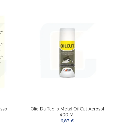
sso
Olio Da Taglio Metal Oil Cut Aerosol
M
400 Ml
6,83 €