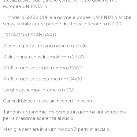
stabilizzatore obbligatorio come richiesto dalle norme
europee UNIEN131.4
Il modello SSCAL006 è a norme europee UNIEN131.4 anche
senza stabilizzatore perchè di altezza inferiore a m 3,00.
DOTAZIONI STANDARD
Pianetto portattrezzi in nylon cm 31x36
Pioli zigrinati antisdrucciolo mm 27x27
Profilo montante intermo mm 57x27
Profilo montante esterno mm 64x30
Larghezza rampa interna cm 36,5
Ganci di blocco in acciaio ricoperti in nylon
Tamponi ergonomici maggiorati in gomma antisdrucciolo
per la massima aderenza al suolo
Maniglia cerniera in alluminio con 3 perni in acciaio