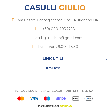
Via Cesare Contegiacomo, Snc - Putignano BA
(+39) 080 405 2758
casulligiulioshop@gmail.com
Lun. - Ven : 9.00 - 18.30
LINK UTILI
POLICY
©CASULLI GIULIO - P.IVA 02416000723 - TUTTI I DIRITTI RISERVATI