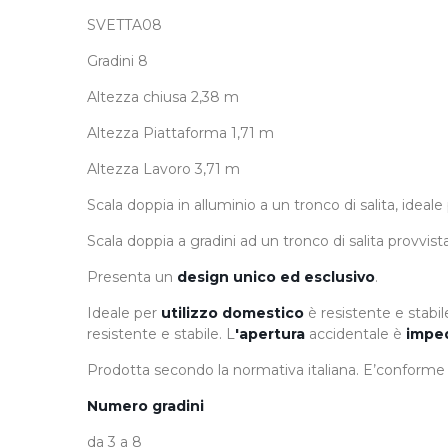
SVETTA08
Gradini 8
Altezza chiusa 2,38 m
Altezza Piattaforma 1,71 m
Altezza Lavoro 3,71 m
Scala doppia in alluminio a un tronco di salita, ideal
Scala doppia a gradini ad un tronco di salita provvi
Presenta un
design unico ed esclusivo
.
Ideale per
utilizzo domestico
è resistente e stabi
resistente e stabile. L
'apertura
accidentale è
imped
Prodotta secondo la normativa italiana. E’conforme al
Numero gradini
da 3 a 8