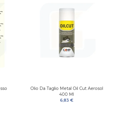
sso
Olio Da Taglio Metal Oil Cut Aerosol
M
400 Ml
6,83 €