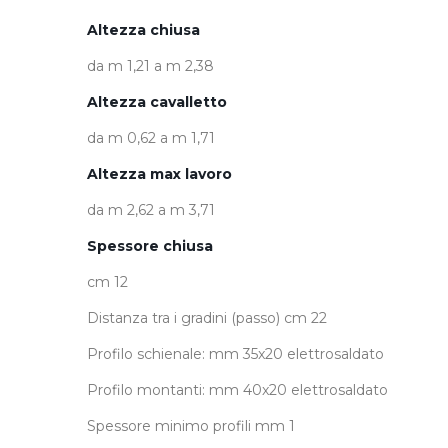
Altezza chiusa
da m 1,21 a m 2,38
Altezza cavalletto
da m 0,62 a m 1,71
Altezza max lavoro
da m 2,62 a m 3,71
Spessore chiusa
cm 12
Distanza tra i gradini (passo) cm 22
Profilo schienale: mm 35x20 elettrosaldato
Profilo montanti: mm 40x20 elettrosaldato
Spessore minimo profili mm 1