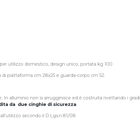
e per utilizzo domestico, design unico, portata kg 100
sta di piattaforma cm 28x25 e guarda-corpo cm 52.
le. In alluminio non si arrugginisce ed è costruita rivettando i gr
ita da due cinghie di sicurezza
.
l’utilizzo secondo il D.Lgs.n.81/08.