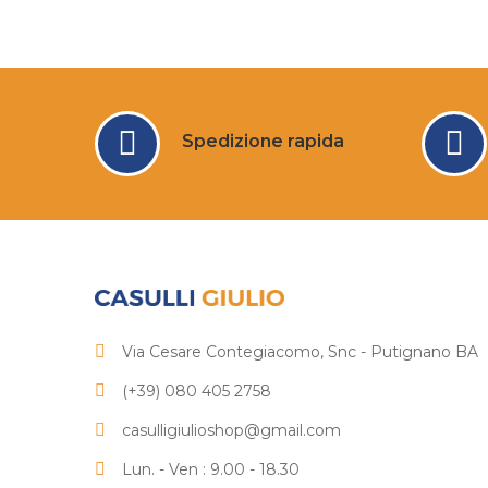
Spedizione rapida
Via Cesare Contegiacomo, Snc - Putignano BA
(+39) 080 405 2758
casulligiulioshop@gmail.com
Lun. - Ven : 9.00 - 18.30