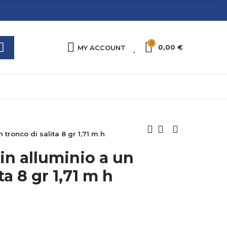
0
0
0,00 €
MY ACCOUNT
 tronco di salita 8 gr 1,71 m h
in alluminio a un
ta 8 gr 1,71 m h