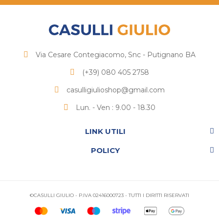
Via Cesare Contegiacomo, Snc - Putignano BA
(+39) 080 405 2758
casulligiulioshop@gmail.com
Lun. - Ven : 9.00 - 18.30
LINK UTILI
POLICY
©CASULLI GIULIO - P.IVA 02416000723 - TUTTI I DIRITTI RISERVATI