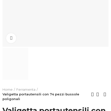
Clicca per allargare
Home
Ferramenta
Valigetta portautensili con 74 pezzi bussole
poligonali
Valigetta portautensili con