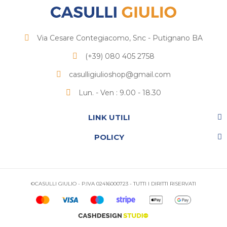
Via Cesare Contegiacomo, Snc - Putignano BA
(+39) 080 405 2758
casulligiulioshop@gmail.com
Lun. - Ven : 9.00 - 18.30
LINK UTILI
POLICY
©CASULLI GIULIO - P.IVA 02416000723 - TUTTI I DIRITTI RISERVATI