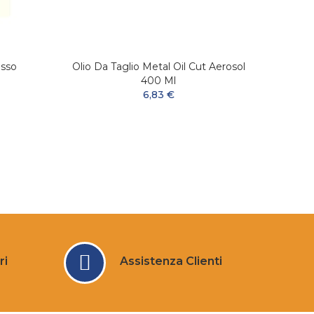
sso
Olio Da Taglio Metal Oil Cut Aerosol
M
400 Ml
6,83 €
ri
Assistenza Clienti