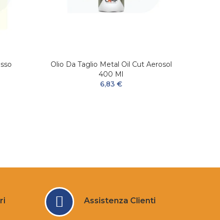
sso
Olio Da Taglio Metal Oil Cut Aerosol
M
400 Ml
6,83 €
ri
Assistenza Clienti