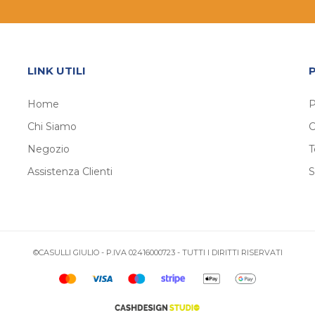
LINK UTILI
Home
P
Chi Siamo
C
Negozio
T
Assistenza Clienti
S
©CASULLI GIULIO - P.IVA 02416000723 - TUTTI I DIRITTI RISERVATI