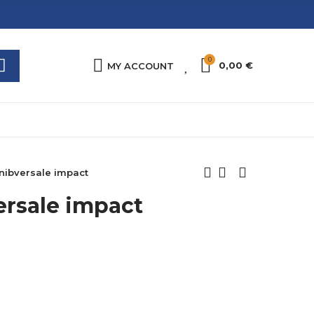
0
0
0,00 €
MY ACCOUNT
nibversale impact
rsale impact