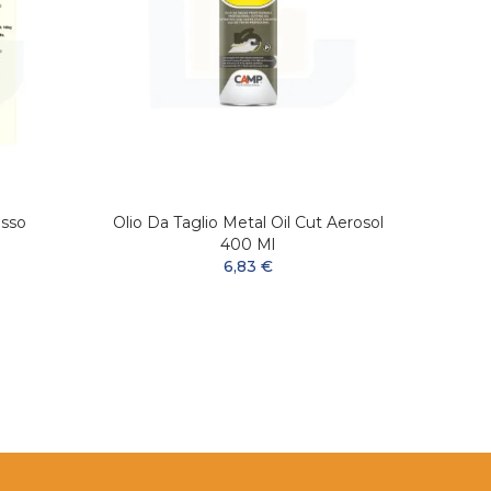
sso
Olio Da Taglio Metal Oil Cut Aerosol
M
400 Ml
6,83 €