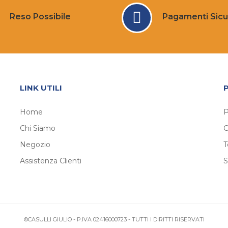
Reso Possibile
Pagamenti Sicu
LINK UTILI
Home
P
Chi Siamo
C
Negozio
T
Assistenza Clienti
S
©CASULLI GIULIO - P.IVA 02416000723 - TUTTI I DIRITTI RISERVATI