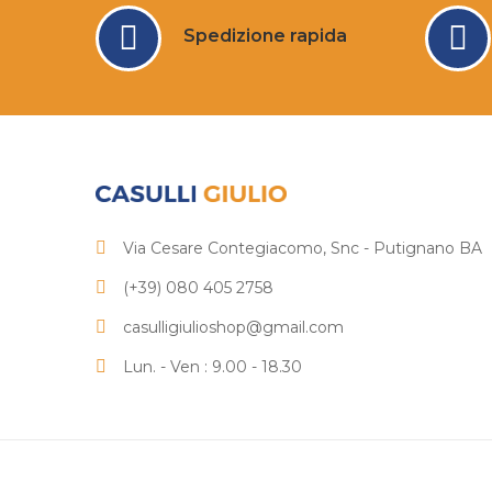
Spedizione rapida
Via Cesare Contegiacomo, Snc - Putignano BA
(+39) 080 405 2758
casulligiulioshop@gmail.com
Lun. - Ven : 9.00 - 18.30