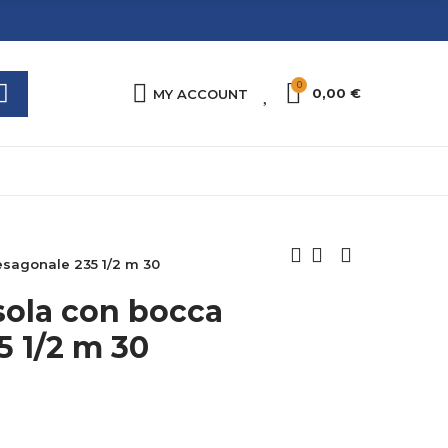
0
0
0,00 €
MY ACCOUNT
esagonale 235 1/2 m 30
sola con bocca
5 1/2 m 30