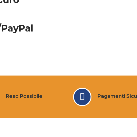
/PayPal
Reso Possibile
Pagamenti Sicu