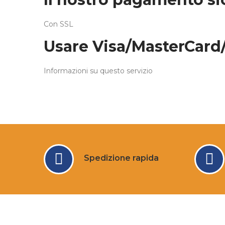
Con SSL
Usare Visa/MasterCard
Informazioni su questo servizio
Spedizione rapida