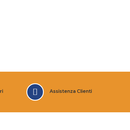
ri
Assistenza Clienti