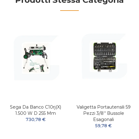
Prodotti Stessa Categoria
Sega Da Banco C10rj(x)
Valigetta Portautensili 59
1.500 W D 255 Mm
Pezzi 3/8'' Bussole
730,78 €
Esagonali
59,78 €