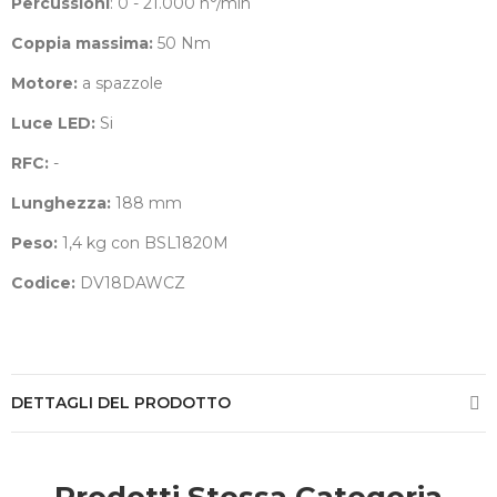
Percussioni
: 0 - 21.000 n°/min
Coppia massima:
50 Nm
Motore:
a spazzole
Luce LED:
Si
RFC:
-
Lunghezza:
188 mm
Peso:
1,4 kg con BSL1820M
Codice:
DV18DAWCZ
DETTAGLI DEL PRODOTTO