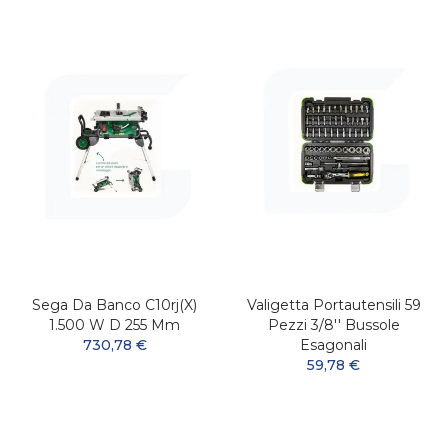
Sega Da Banco C10rj(x)
Valigetta Portautensili 59
1.500 W D 255 Mm
Pezzi 3/8'' Bussole
730,78 €
Esagonali
59,78 €