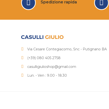
Spedizione rapida
Via Cesare Contegiacomo, Snc - Putignano BA
(+39) 080 405 2758
casulligiulioshop@gmail.com
Lun. - Ven : 9.00 - 18.30