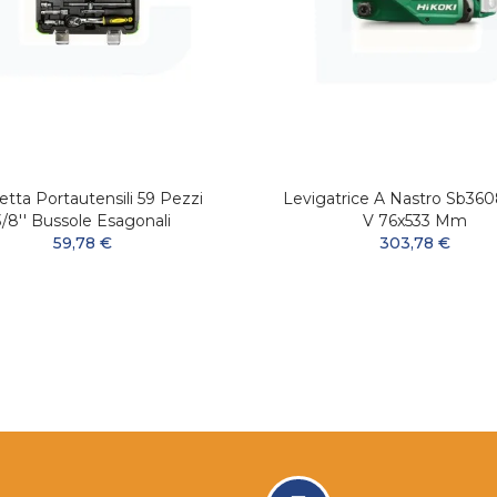
etta Portautensili 59 Pezzi
Levigatrice A Nastro Sb36
3/8'' Bussole Esagonali
V 76x533 Mm
59,78 €
303,78 €