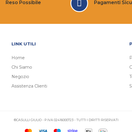
Reso Possibile
Pagamenti Sicu
LINK UTILI
Home
P
Chi Siamo
C
Negozio
T
Assistenza Clienti
S
©CASULLI GIULIO - P.IVA 02416000723 - TUTTI I DIRITTI RISERVATI