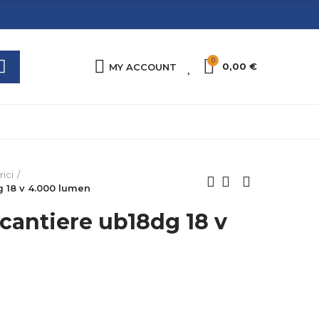
0
0
0,00 €
MY ACCOUNT
rici
g 18 v 4.000 lumen
 cantiere ub18dg 18 v