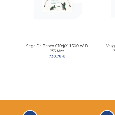
Sega Da Banco C10rj(x) 1.500 W D
Valig
255 Mm
730,78 €