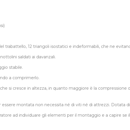
si)
 trabattello, 12 triangoli isostatici e indeformabili, che ne evitan
ottolini saldati ai davanzali.
gio stabile.
dando a comprimerlo.
che si cresce in altezza, in quanto maggiore è la compressione di t
ere montata non necessita né di viti né di attrezzi. Dotata di 4 li
atore ad individuare gli elementi per il montaggio e a capire se 