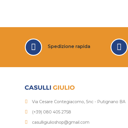
Spedizione rapida
Via Cesare Contegiacomo, Snc - Putignano BA
(+39) 080 405 2758
casulligiulioshop@gmail.com