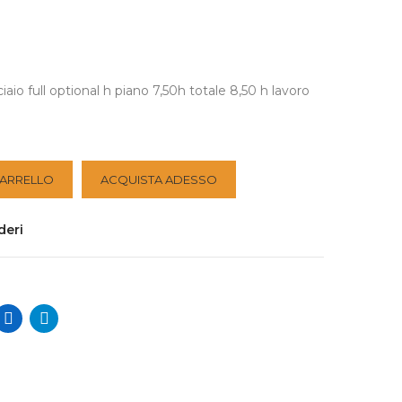
iaio full optional h piano 7,50h totale 8,50 h lavoro
CARRELLO
ACQUISTA ADESSO
deri