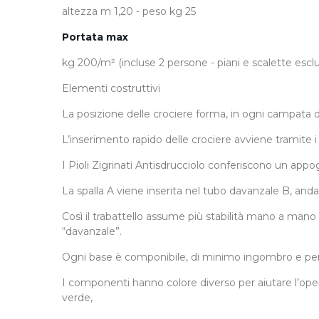
altezza m 1,20 - peso kg 25
Portata max
kg 200/m² (incluse 2 persone - piani e scalette esclu
Elementi costruttivi
La posizione delle crociere forma, in ogni campata del
L’inserimento rapido delle crociere avviene tramite i n
I Pioli Zigrinati Antisdrucciolo conferiscono un appog
La spalla A viene inserita nel tubo davanzale B, an
Così il trabattello assume più stabilità mano a mano 
“davanzale”.
Ogni base è componibile, di minimo ingombro e per ess
I componenti hanno colore diverso per aiutare l’oper
verde,