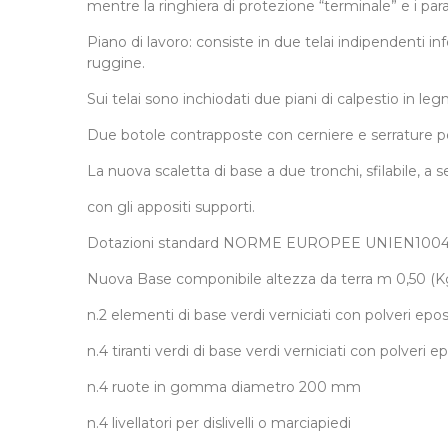
mentre la ringhiera di protezione “terminale” e i para
Piano di lavoro: consiste in due telai indipendenti in
ruggine.
Sui telai sono inchiodati due piani di calpestio in le
Due botole contrapposte con cerniere e serrature per
La nuova scaletta di base a due tronchi, sfilabile, a
con gli appositi supporti.
Dotazioni standard NORME EUROPEE UNIEN100
Nuova Base componibile altezza da terra m 0,50 (K
n.2 elementi di base verdi verniciati con polveri eposs
n.4 tiranti verdi di base verdi verniciati con polveri e
n.4 ruote in gomma diametro 200 mm
n.4 livellatori per dislivelli o marciapiedi