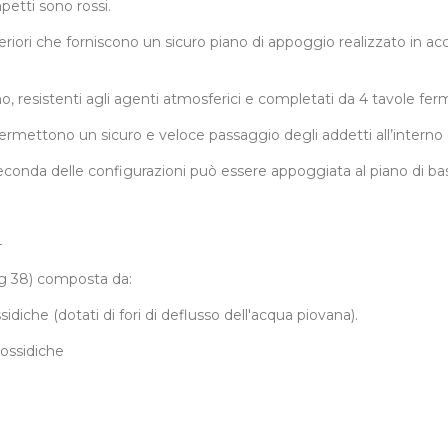
petti sono rossi.
feriori che forniscono un sicuro piano di appoggio realizzato in acc
gno, resistenti agli agenti atmosferici e completati da 4 tavole fer
mettono un sicuro e veloce passaggio degli addetti all’interno d
 seconda delle configurazioni può essere appoggiata al piano di bas
4
g 38) composta da:
idiche (dotati di fori di deflusso dell'acqua piovana).
possidiche