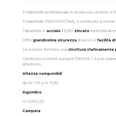
Il trabattello professionale in acciaio più venduto
Il trabattello PROFESSIONAL è certificato a norme 
Trabattello in
acciaio
FE360
zincato
elettroliticam
Offre
grandissima sicurezza
di lavoro e
facilità 
Le crociere formano una
struttura staticamente 
Certificato a norme europee EN1004-1-2 può essere us
all'esterno.
Altezze componibili
da m 1,70 a m 13,90
Ingombro
m 2,00x1,20
Campata