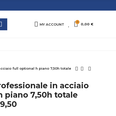
0
0
0,00 €
MY ACCOUNT
cciaio full optional h piano 7,50h totale
rofessionale in acciaio
 h piano 7,50h totale
 9,50