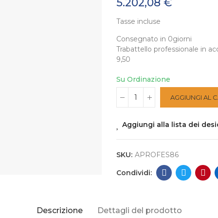
5.202,08 €
Tasse incluse
Consegnato in 0giorni
Trabattello professionale in acc
9,50
Su Ordinazione
AGGIUNGI AL 
Aggiungi alla lista dei desi
SKU:
APROFES86
Descrizione
Dettagli del prodotto