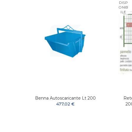
DISP
ONIB
ILE
Acciaio
Benna Autoscaricante Lt 200
Ret
Totale
477,02 €
200