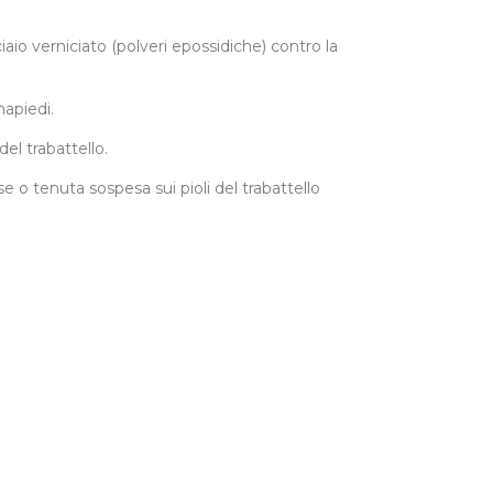
iaio verniciato (polveri epossidiche) contro la
mapiedi.
el trabattello.
e o tenuta sospesa sui pioli del trabattello