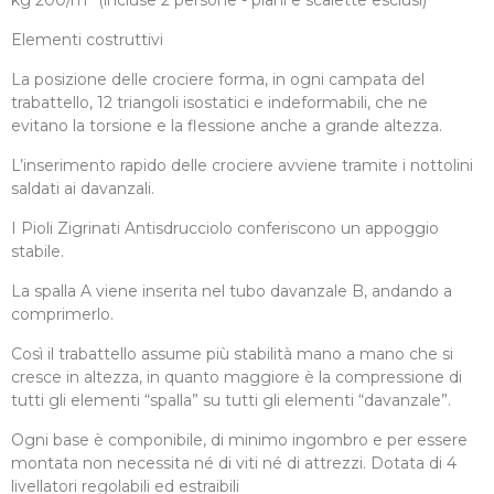
kg 200/m² (incluse 2 persone - piani e scalette esclusi)
Elementi costruttivi
La posizione delle crociere forma, in ogni campata del
trabattello, 12 triangoli isostatici e indeformabili, che ne
evitano la torsione e la flessione anche a grande altezza.
L’inserimento rapido delle crociere avviene tramite i nottolini
saldati ai davanzali.
I Pioli Zigrinati Antisdrucciolo conferiscono un appoggio
stabile.
La spalla A viene inserita nel tubo davanzale B, andando a
comprimerlo.
Così il trabattello assume più stabilità mano a mano che si
cresce in altezza, in quanto maggiore è la compressione di
tutti gli elementi “spalla” su tutti gli elementi “davanzale”.
Ogni base è componibile, di minimo ingombro e per essere
montata non necessita né di viti né di attrezzi. Dotata di 4
livellatori regolabili ed estraibili