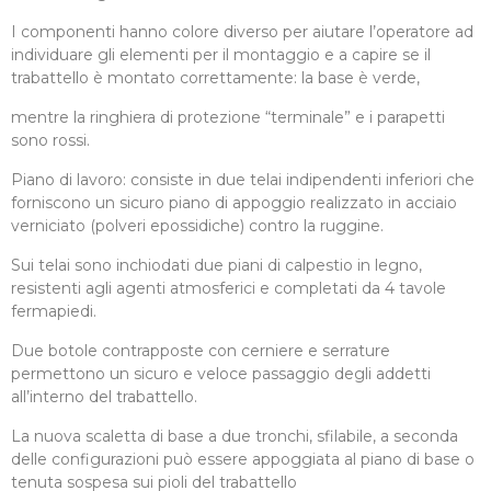
I componenti hanno colore diverso per aiutare l’operatore ad
individuare gli elementi per il montaggio e a capire se il
trabattello è montato correttamente: la base è verde,
mentre la ringhiera di protezione “terminale” e i parapetti
sono rossi.
Piano di lavoro: consiste in due telai indipendenti inferiori che
forniscono un sicuro piano di appoggio realizzato in acciaio
verniciato (polveri epossidiche) contro la ruggine.
Sui telai sono inchiodati due piani di calpestio in legno,
resistenti agli agenti atmosferici e completati da 4 tavole
fermapiedi.
Due botole contrapposte con cerniere e serrature
permettono un sicuro e veloce passaggio degli addetti
all’interno del trabattello.
La nuova scaletta di base a due tronchi, sfilabile, a seconda
delle configurazioni può essere appoggiata al piano di base o
tenuta sospesa sui pioli del trabattello