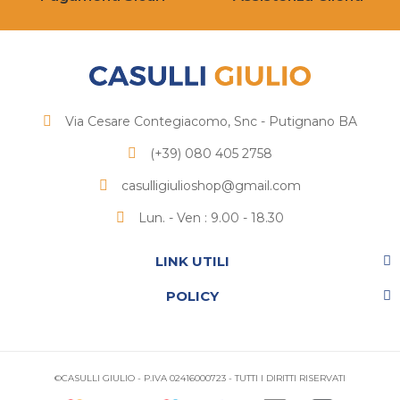
Via Cesare Contegiacomo, Snc - Putignano BA
(+39) 080 405 2758
casulligiulioshop@gmail.com
Lun. - Ven : 9.00 - 18.30
LINK UTILI
POLICY
©CASULLI GIULIO - P.IVA 02416000723 - TUTTI I DIRITTI RISERVATI