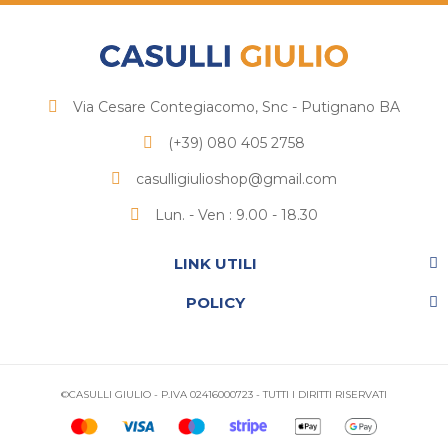
Via Cesare Contegiacomo, Snc - Putignano BA
(+39) 080 405 2758
casulligiulioshop@gmail.com
Lun. - Ven : 9.00 - 18.30
LINK UTILI
POLICY
©CASULLI GIULIO - P.IVA 02416000723 - TUTTI I DIRITTI RISERVATI