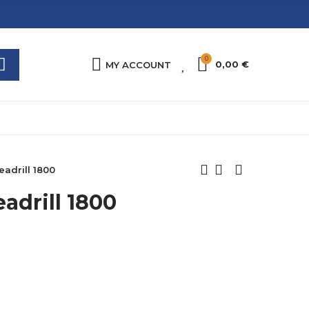
0
0
0,00 €
MY ACCOUNT
eadrill 1800
eadrill 1800