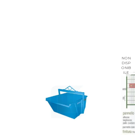
NON
DISP
ONIB
ILE