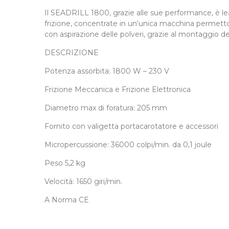
Il SEADRILL 1800, grazie alle sue performance, è l
frizione, concentrate in un‘unica macchina permett
con aspirazione delle polveri, grazie al montaggio del
DESCRIZIONE
Potenza assorbita: 1800 W – 230 V
Frizione Meccanica e Frizione Elettronica
Diametro max di foratura: 205 mm
Fornito con valigetta portacarotatore e accessori
Micropercussione: 36000 colpi/min. da 0,1 joule
Peso 5,2 kg
Velocità: 1650 giri/min.
A Norma CE