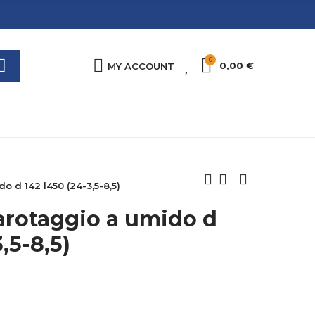
0
0
0,00 €
MY ACCOUNT
 d 142 l450 (24-3,5-8,5)
arotaggio a umido d
,5-8,5)