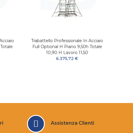
Acciaio
Trabattello Professionale In Acciaio
Trabat
 Totale
Full Optional H Piano 9,50h Totale
Full 
10,90 H Lavoro 11,50
6.375,72 €
ri
Assistenza Clienti