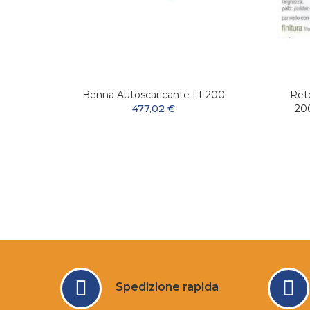
Acciaio
Benna Autoscaricante Lt 200
Ret
Totale
477,02 €
200
Spedizione rapida