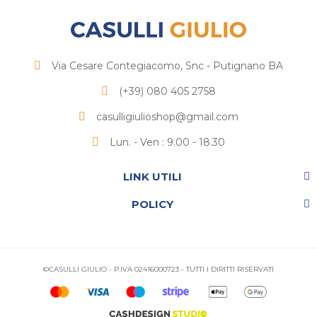
Via Cesare Contegiacomo, Snc - Putignano BA
(+39) 080 405 2758
casulligiulioshop@gmail.com
Lun. - Ven : 9.00 - 18.30
LINK UTILI
POLICY
©CASULLI GIULIO - P.IVA 02416000723 - TUTTI I DIRITTI RISERVATI