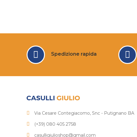
Spedizione rapida
Via Cesare Contegiacomo, Snc - Putignano BA
(+39) 080 405 2758
casulligiulioshop@gmail.com