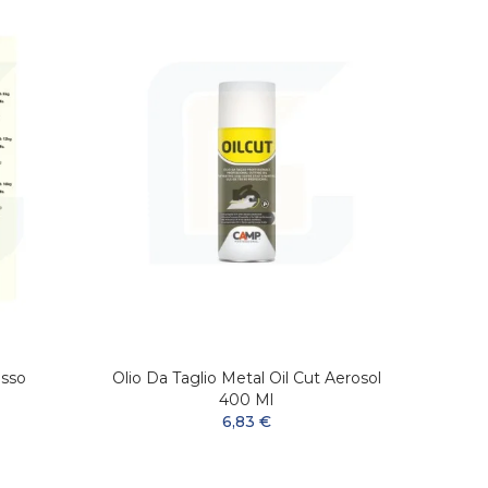
sso
Olio Da Taglio Metal Oil Cut Aerosol
M
400 Ml
6,83 €