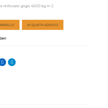
ole rinforzate grigio 4000 kg m 2
CARRELLO
ACQUISTA ADESSO
deri