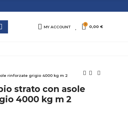
0
0
0,00 €
MY ACCOUNT
sole rinforzate grigio 4000 kg m 2
pio strato con asole
igio 4000 kg m 2