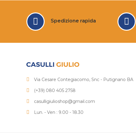
Spedizione rapida
Via Cesare Contegiacomo, Snc - Putignano BA
(+39) 080 405 2758
casulligiulioshop@gmail.com
Lun. - Ven : 9.00 - 18.30