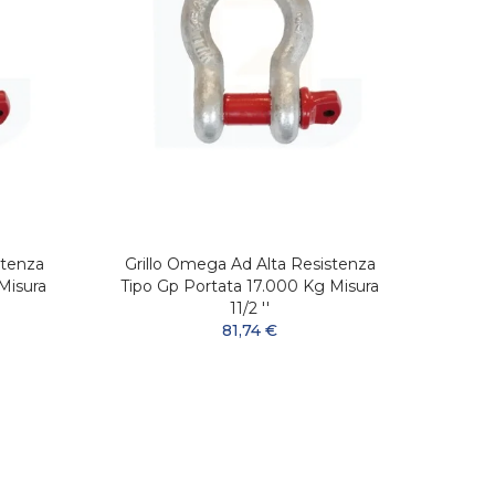
stenza
Grillo Omega Ad Alta Resistenza
Gril
Misura
Tipo Gp Portata 17.000 Kg Misura
Tipo 
11/2 ''
81,74 €