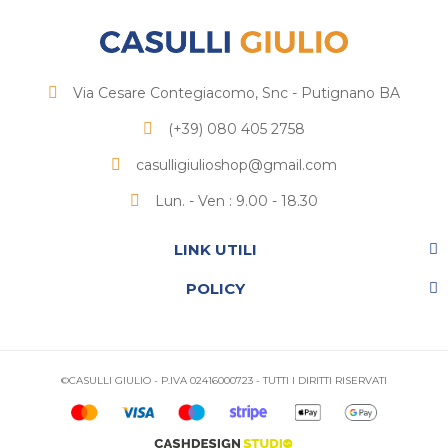
Via Cesare Contegiacomo, Snc - Putignano BA
(+39) 080 405 2758
casulligiulioshop@gmail.com
Lun. - Ven : 9.00 - 18.30
LINK UTILI
POLICY
©CASULLI GIULIO - P.IVA 02416000723 - TUTTI I DIRITTI RISERVATI