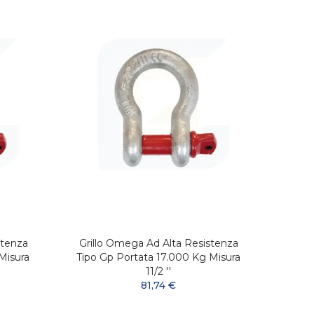
stenza
Grillo Omega Ad Alta Resistenza
Gril
Misura
Tipo Gp Portata 17.000 Kg Misura
Tipo 
11/2 ''
81,74 €