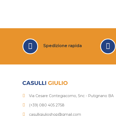
Spedizione rapida
Via Cesare Contegiacomo, Snc - Putignano BA
(+39) 080 405 2758
casulligiulioshop@gmail.com