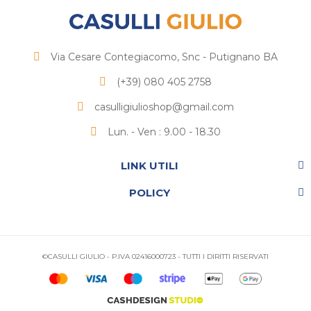
Via Cesare Contegiacomo, Snc - Putignano BA
(+39) 080 405 2758
casulligiulioshop@gmail.com
Lun. - Ven : 9.00 - 18.30
LINK UTILI
POLICY
©CASULLI GIULIO - P.IVA 02416000723 - TUTTI I DIRITTI RISERVATI