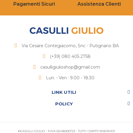
Pagamenti Sicuri
Assistenza Clienti
Via Cesare Contegiacomo, Snc - Putignano BA
(+39) 080 405 2758
casulligiulioshop@gmail.com
Lun. - Ven : 9.00 - 18.30
LINK UTILI
POLICY
©CASULLI GIULIO - P.IVA 02416000723 - TUTTI I DIRITTI RISERVATI