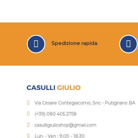
Spedizione rapida
Via Cesare Contegiacomo, Snc - Putignano BA
(+39) 080 405 2758
casulligiulioshop@gmail.com
Lun. - Ven : 9.00 - 18.30