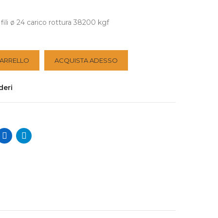
fili ø 24 carico rottura 38200 kgf
CARRELLO
ACQUISTA ADESSO
deri