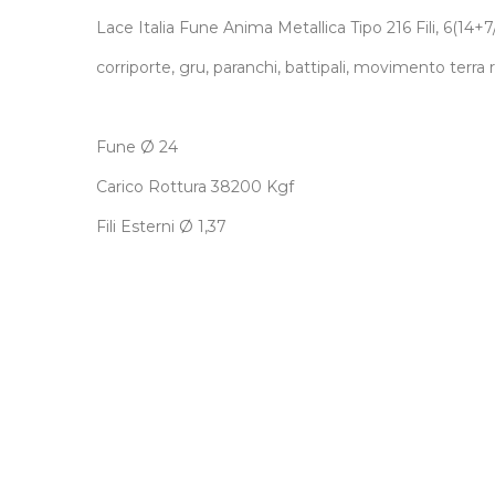
Lace Italia Fune Anima Metallica Tipo 216 Fili, 6(14
corriporte, gru, paranchi, battipali, movimento terra 
Fune
Ø
24
Carico Rottura 38200 Kgf
Fili Esterni
Ø
1,37