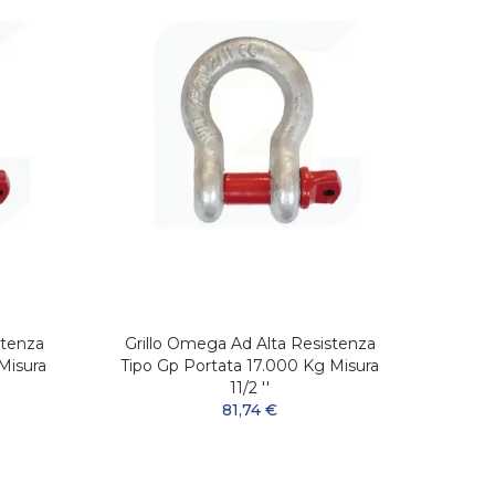
stenza
Grillo Omega Ad Alta Resistenza
Gril
Misura
Tipo Gp Portata 17.000 Kg Misura
Tipo 
11/2 ''
81,74 €