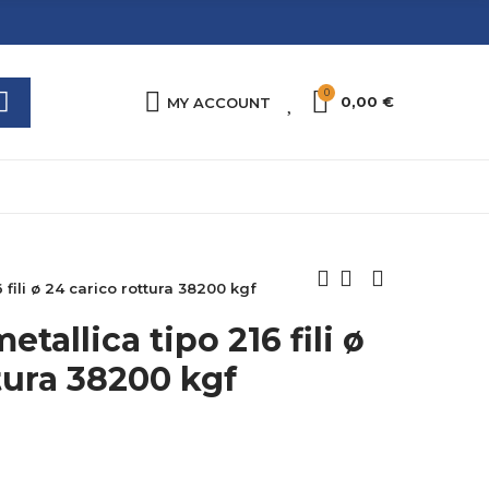
0
0
0,00 €
MY ACCOUNT
fili ø 24 carico rottura 38200 kgf
tallica tipo 216 fili ø
tura 38200 kgf