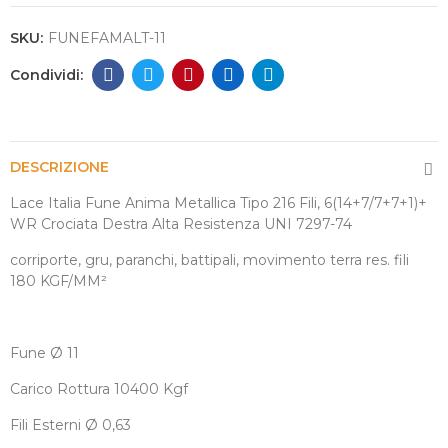
SKU:
FUNEFAMALT-11
DESCRIZIONE
Lace Italia Fune Anima Metallica Tipo 216 Fili, 6(14+7/7+7+1)+
WR Crociata Destra Alta Resistenza UNI 7297-74
corriporte, gru, paranchi, battipali, movimento terra res. fili
180 KGF/MM
²
Fune
Ø
11
Carico Rottura 10400 Kgf
Fili Esterni
Ø
0,63