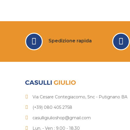
Spedizione rapida
Via Cesare Contegiacomo, Snc - Putignano BA
(+39) 080 405 2758
casulligiulioshop@gmail.com
Lun. - Ven : 9.00 - 18.30