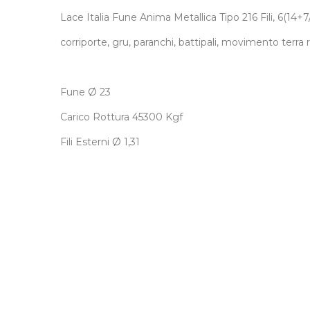
Lace Italia Fune Anima Metallica Tipo 216 Fili, 6(1
corriporte, gru, paranchi, battipali, movimento terra 
Fune
Ø
23
Carico Rottura 45300 Kgf
Fili Esterni
Ø
1,31