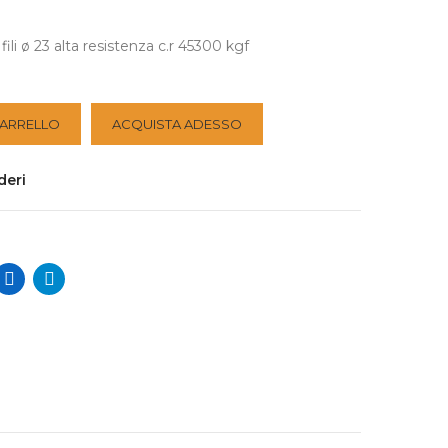
ili ø 23 alta resistenza c.r 45300 kgf
CARRELLO
ACQUISTA ADESSO
deri