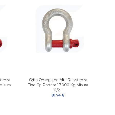
stenza
Grillo Omega Ad Alta Resistenza
Gril
Misura
Tipo Gp Portata 17.000 Kg Misura
Tipo 
11/2 ''
81,74 €