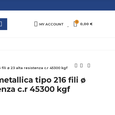
0
0
0,00 €
MY ACCOUNT
fili ø 23 alta resistenza c.r 45300 kgf
tallica tipo 216 fili ø
tenza c.r 45300 kgf