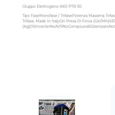
Gruppo Elettrogeno AXO PTR 30
Tipo FaseMonofase / TrifasePotenza Massima Trifas
Trifase, Made In ItalyGiri Presa Di Forza (Giri/
(Kg)216InverterNoAVRNoCompoundSìSilenziatoNoS