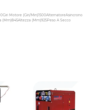
0Giri Motore (Giri/Min)1500AlternatoreAsincrono
ezza (Mm)845Altezza (Mm)925Peso A Secco