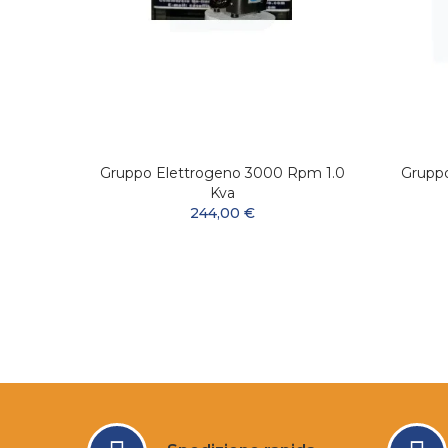
 Tyedi
Gruppo Elettrogeno 3000 Rpm 1.0
Gruppo
ico
Kva
244,00 €