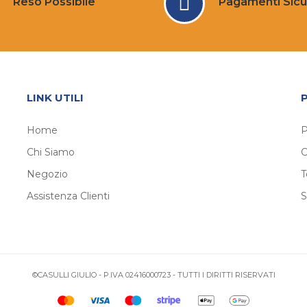
Reso Possibile
Pagamenti Sicu
LINK UTILI
Home
P
Chi Siamo
C
Negozio
T
Assistenza Clienti
S
©CASULLI GIULIO - P.IVA 02416000723 - TUTTI I DIRITTI RISERVATI