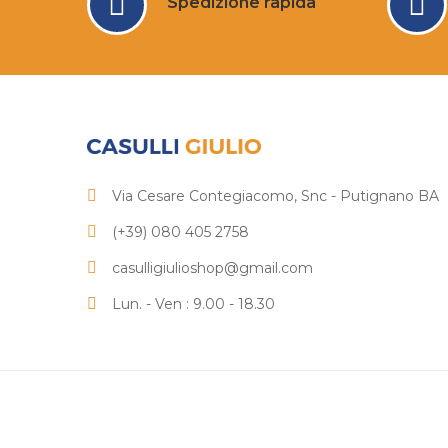
Spedizione rapida
Via Cesare Contegiacomo, Snc - Putignano BA
(+39) 080 405 2758
casulligiulioshop@gmail.com
Lun. - Ven : 9.00 - 18.30