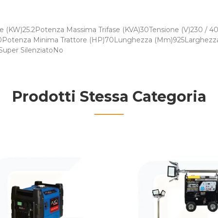
e (KW)25.2Potenza Massima Trifase (KVA)30Tensione (V)230 / 40
Min)430Potenza Minima Trattore (HP)70Lunghezza (Mm)925Largh
uper SilenziatoNo
Prodotti Stessa Categoria