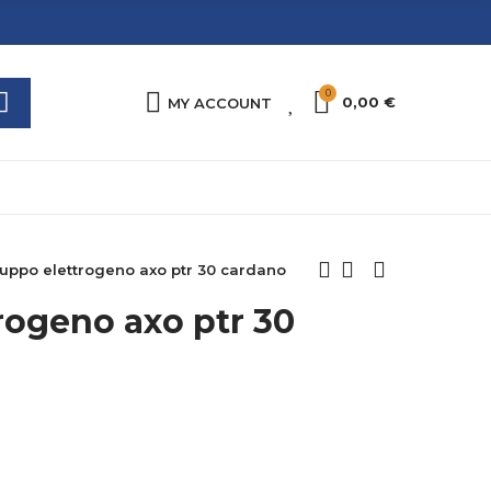
0
0
0,00 €
MY ACCOUNT
uppo elettrogeno axo ptr 30 cardano
rogeno axo ptr 30