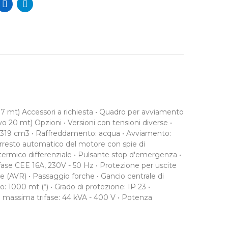
a 7 mt) Accessori a richiesta • Quadro per avviamento
0 mt) Opzioni • Versioni con tensioni diverse •
- 3319 cm3 • Raffreddamento: acqua • Avviamento:
i arresto automatico del motore con spie di
termico differenziale • Pulsante stop d'emergenza •
fase CEE 16A, 230V - 50 Hz • Protezione per uscite
(AVR) • Passaggio forche • Gancio centrale di
o: 1000 mt (*) • Grado di protezione: IP 23 •
 massima trifase: 44 kVA - 400 V • Potenza