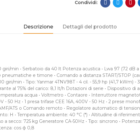
Descrizione
Dettagli del prodotto
 giri/min • Serbatoio da 40 lt Potenza acustica • Lwa 97 (72 dB 
e pneumatiche e timone • Comando a distanza START/STOP (cavo 2
0 giri/min • Tipo: Yanmar 4TNV98T - 4 cil. - 55,9 hp (41,7 kWm) 
ante al 75% del carico: 8,1 lt/h Dotazioni di serie • Dispositivo d
 temperatura acqua • Voltmetro • Contaore • Interruttore magneto
0V - 50 Hz • 1 presa trifase CEE 16A, 400V - 50 Hz • 2 prese mono
 AMF/ATS o Comando remoto • Regolatore automatico di tensione 
nto: H • Temperatura ambiente: 40 °C (*) • Altitudine di riferiment
o a secco: 725 kg Generatore CA-50Hz • Tipo: sincrono • Potenza
tenza: cos ф 0,8