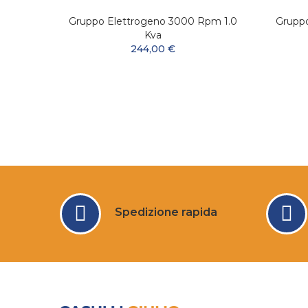
 Tyedi
Gruppo Elettrogeno 3000 Rpm 1.0
Gruppo
ico
Kva
244,00 €
Spedizione rapida