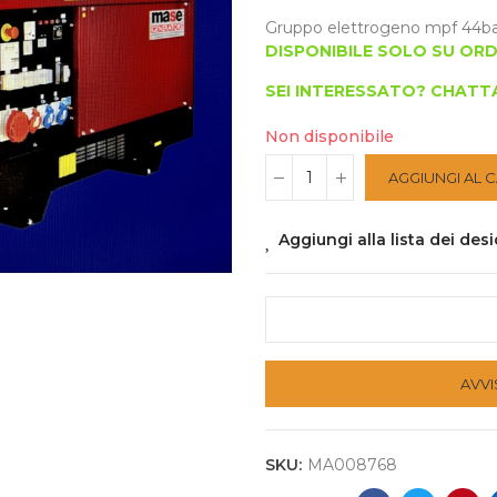
Gruppo elettrogeno mpf 44ba t
DISPONIBILE SOLO SU OR
SEI INTERESSATO? CHATTA
Non disponibile
AGGIUNGI AL 
Aggiungi alla lista dei desi
AVVI
SKU:
MA008768