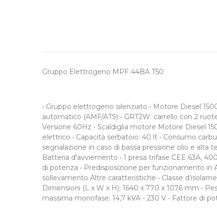
Gruppo Elettrogeno MPF 44BA T50
• Gruppo elettrogeno silenziato • Motore Diesel 1500
automatico (AMF/ATS) • GRT2W: carrello con 2 ruot
Versione 60Hz • Scaldiglia motore Motore Diesel 150
elettrico • Capacità serbatoio: 40 lt • Consumo carbur
segnalazione in caso di bassa pressione olio e alta
Batteria d'avviemento • 1 presa trifase CEE 63A, 40
di potenza • Predisposizione per funzionamento in
sollevamento Altre caratteristiche • Classe d’isolame
Dimensioni (L x W x H): 1640 x 770 x 1076 mm • Pes
massima monofase: 14,7 kVA - 230 V • Fattore di po