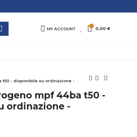
0
0
0,00 €
MY ACCOUNT
t50 - disponibile su ordinazione -
rogeno mpf 44ba t50 -
u ordinazione -