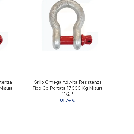
stenza
Grillo Omega Ad Alta Resistenza
Gril
Misura
Tipo Gp Portata 17.000 Kg Misura
Tipo 
11/2 ''
81,74 €