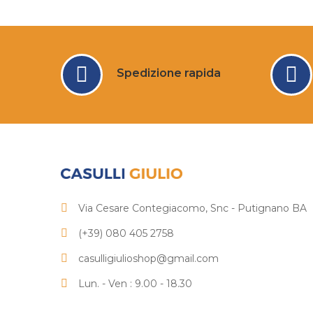
Spedizione rapida
Via Cesare Contegiacomo, Snc - Putignano BA
(+39) 080 405 2758
casulligiulioshop@gmail.com
Lun. - Ven : 9.00 - 18.30