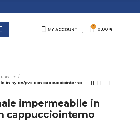
0
0
0,00 €
MY ACCOUNT
unistico
le in nylon/pvc con cappucciointerno
nale impermeabile in
n cappucciointerno