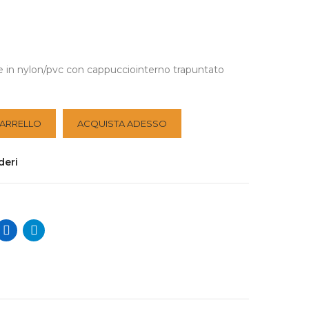
e in nylon/pvc con cappucciointerno trapuntato
CARRELLO
ACQUISTA ADESSO
deri