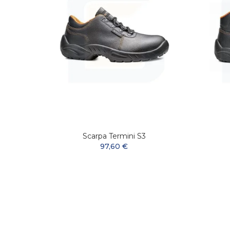
le Ad
Scarpa Termini S3
adge.
97,60 €