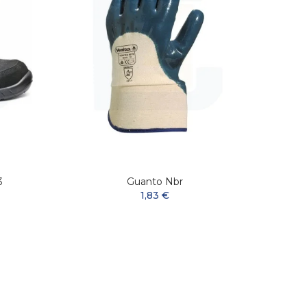
3
Guanto Nbr
Guan
1,83 €