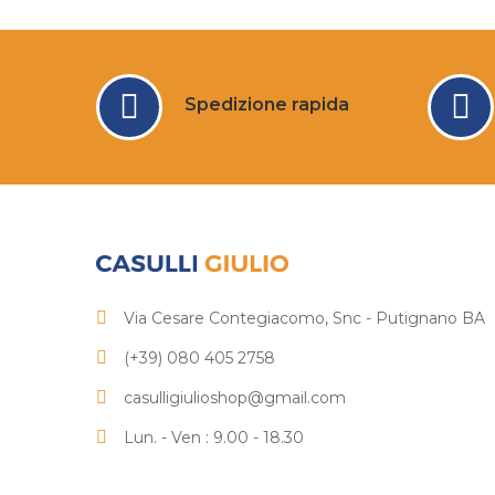
Spedizione rapida
Via Cesare Contegiacomo, Snc - Putignano BA
(+39) 080 405 2758
casulligiulioshop@gmail.com
Lun. - Ven : 9.00 - 18.30