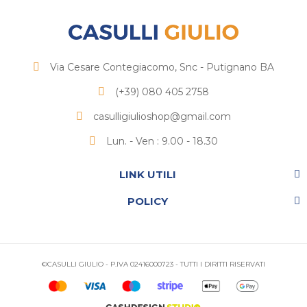
Via Cesare Contegiacomo, Snc - Putignano BA
(+39) 080 405 2758
casulligiulioshop@gmail.com
Lun. - Ven : 9.00 - 18.30
LINK UTILI
POLICY
©CASULLI GIULIO - P.IVA 02416000723 - TUTTI I DIRITTI RISERVATI