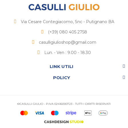
Via Cesare Contegiacomo, Snc - Putignano BA
(+39) 080 405 2758
casulligiulioshop@gmail.com
Lun. - Ven : 9.00 - 18.30
LINK UTILI
POLICY
©CASULLI GIULIO - P.IVA 02416000723 - TUTTI I DIRITTI RISERVATI