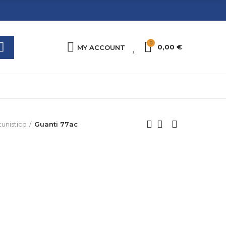
0
0
0,00 €
MY ACCOUNT
unistico
Guanti 77ac