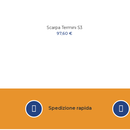
Ad Alta
Scarpa Termini S3
 E
97,60 €
Spedizione rapida