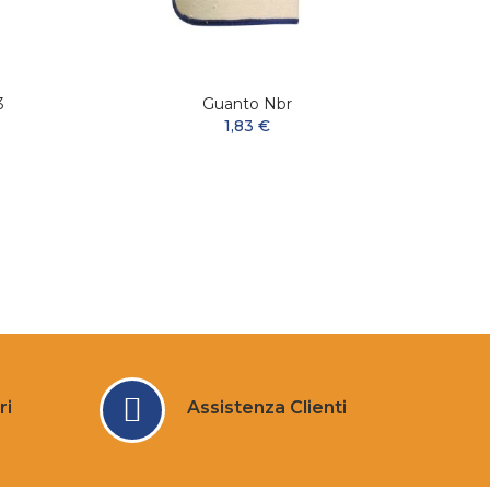
3
Guanto Nbr
Guan
1,83 €
ri
Assistenza Clienti