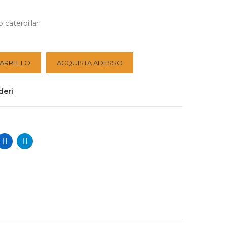
 caterpillar
CARRELLO
ACQUISTA ADESSO
deri