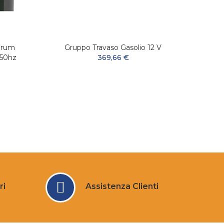
Drum
Gruppo Travaso Gasolio 12 V
Filtr
-50hz
369,66 €
ri
Assistenza Clienti