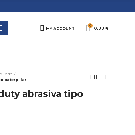
0
0
0,00 €
MY ACCOUNT
o Terra
o caterpillar
duty abrasiva tipo