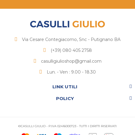
Via Cesare Contegiacomo, Snc - Putignano BA
(+39) 080 405 2758
casulligiulioshop@gmail.com
Lun. - Ven : 9.00 - 18.30
LINK UTILI
POLICY
©CASULLI GIULIO - P.IVA 02416000723 - TUTTI I DIRITTI RISERVATI