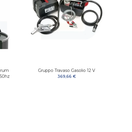
Drum
Gruppo Travaso Gasolio 12 V
Filtr
-50hz
369,66 €