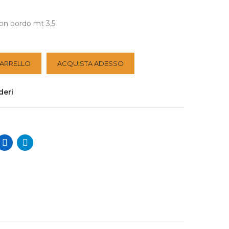
con bordo mt 3,5
CARRELLO
ACQUISTA ADESSO
deri