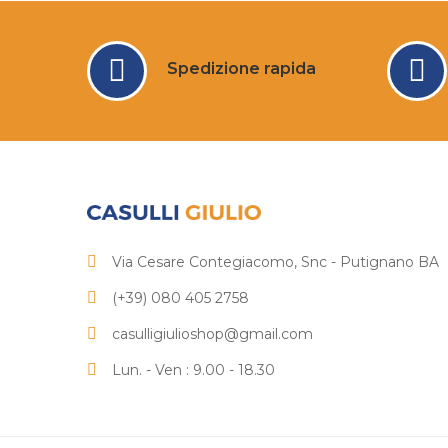
Spedizione rapida
Via Cesare Contegiacomo, Snc - Putignano BA
(+39) 080 405 2758
casulligiulioshop@gmail.com
Lun. - Ven : 9.00 - 18.30