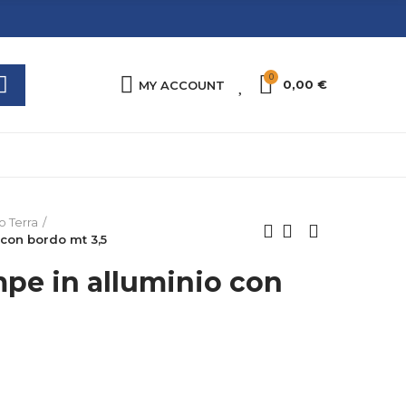
0
0
0,00 €
MY ACCOUNT
o Terra
 con bordo mt 3,5
mpe in alluminio con