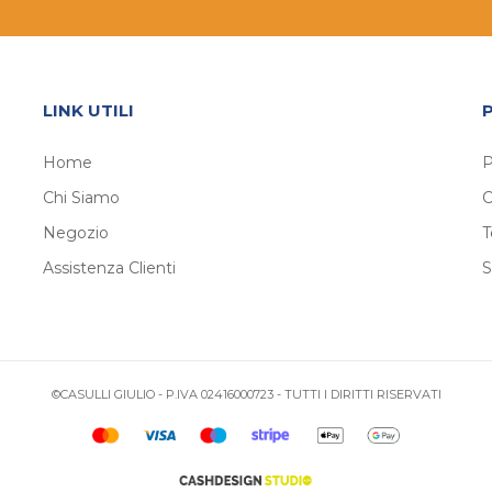
LINK UTILI
Home
P
Chi Siamo
C
Negozio
T
Assistenza Clienti
S
©CASULLI GIULIO - P.IVA 02416000723 - TUTTI I DIRITTI RISERVATI