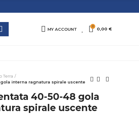
0
0
0,00 €
MY ACCOUNT
o Terra
ola interna ragnatura spirale uscente
ntata 40-50-48 gola
tura spirale uscente