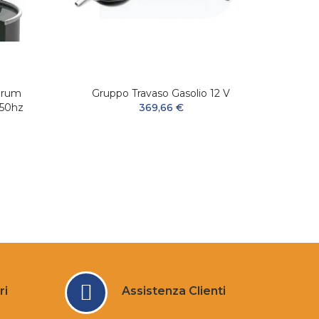
Drum
Gruppo Travaso Gasolio 12 V
Filtr
-50hz
369,66 €
ri
Assistenza Clienti