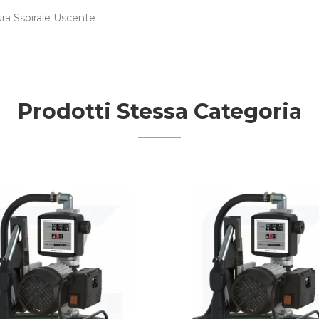
a Sspirale Uscente
Prodotti Stessa Categoria