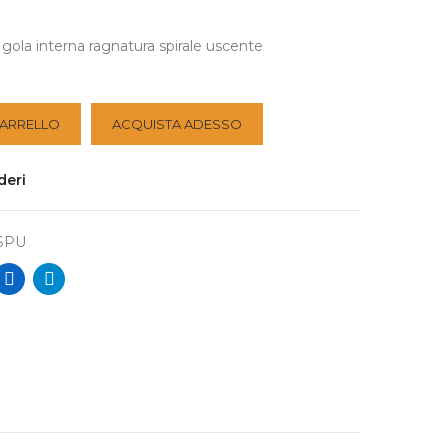
ola interna ragnatura spirale uscente
CARRELLO
ACQUISTA ADESSO
deri
SPU