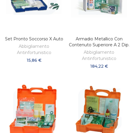
Set Pronto Soccorso X Auto
Armadio Metallico Con
AGGIUNGI AL CARRELLO
AGGIUNGI AL CARRELLO
Contenuto Superiore A 2 Dip.
Abbigliamento
Abbigliamento
Antinfortunistico
Antinfortunistico
15,86 €
184,22 €