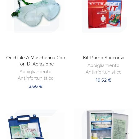
Occhiale A Mascherina Con
Kit Primo Soccorso
AGGIUNGI AL CARRELLO
AGGIUNGI AL CARRELLO
Fori Di Aerazione
Abbigliamento
Abbigliamento
Antinfortunistico
Antinfortunistico
19,52 €
3,66 €