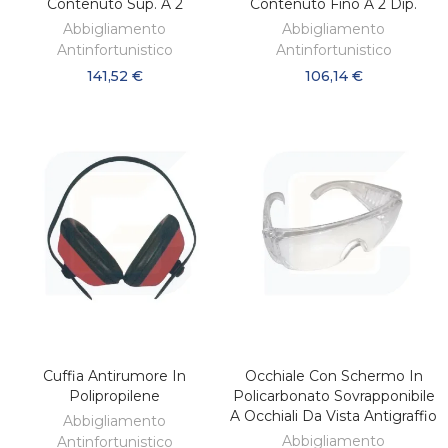
Contenuto Sup. A 2
Contenuto Fino A 2 Dip.
Abbigliamento
Abbigliamento
Antinfortunistico
Antinfortunistico
141,52 €
106,14 €
Cuffia Antirumore In
Occhiale Con Schermo In
AGGIUNGI AL CARRELLO
AGGIUNGI AL CARRELLO
Polipropilene
Policarbonato Sovrapponibile
A Occhiali Da Vista Antigraffio
Abbigliamento
Abbigliamento
Antinfortunistico