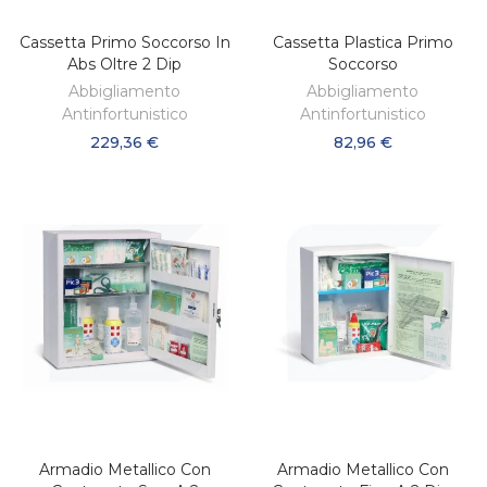
Cassetta Primo Soccorso In
Cassetta Plastica Primo
AGGIUNGI AL CARRELLO
AGGIUNGI AL CARRELLO
Abs Oltre 2 Dip
Soccorso
Abbigliamento
Abbigliamento
Antinfortunistico
Antinfortunistico
229,36 €
82,96 €
Armadio Metallico Con
Armadio Metallico Con
AGGIUNGI AL CARRELLO
AGGIUNGI AL CARRELLO