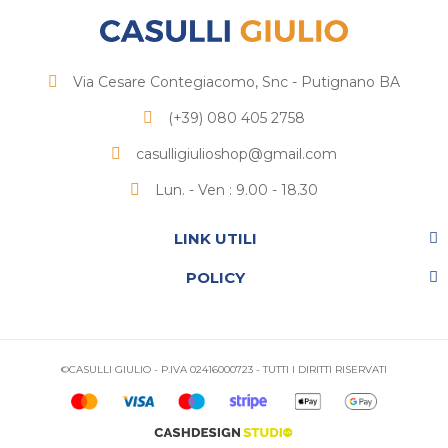
Via Cesare Contegiacomo, Snc - Putignano BA
(+39) 080 405 2758
casulligiulioshop@gmail.com
Lun. - Ven : 9.00 - 18.30
LINK UTILI
POLICY
©CASULLI GIULIO - P.IVA 02416000723 - TUTTI I DIRITTI RISERVATI