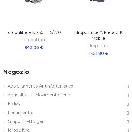
Idropulitrice K 250 T 15/170
Idropulitrice A Freddo K
AGGIUNGI AL CARRELLO
AGGIUNGI AL CARRELLO
Mobile
Idropulitrici
Idropulitrici
943,06 €
1.451,80 €
Negozio
Abbigliamento Antinfortunistico
Agricoltura E Movimento Terra
Edilizia
Ferramenta
Gruppi Elettrogeni
Idropulitrici