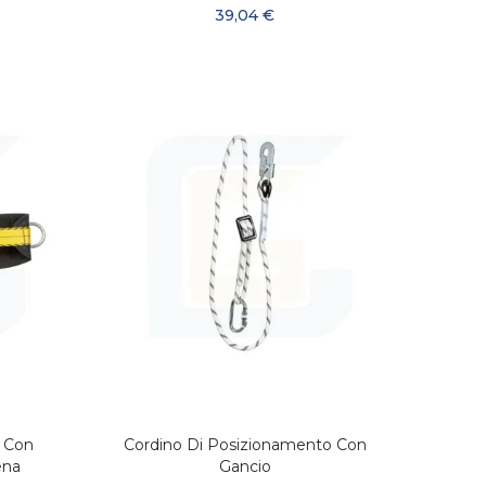
39,04 €
 Con
Cordino Di Posizionamento Con
LO
AGGIUNGI AL CARRELLO
ena
Gancio