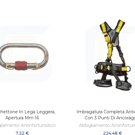
hettone In Lega Leggera,
Imbragatura Completa Anti
AGGIUNGI AL CARRELLO
AGGIUNGI AL CARREL
Apertura Mm 16
Con 3 Punti Di Ancorag
liamento Antinfortunistico
Abbigliamento Antinfortun
7,32 €
224,48 €