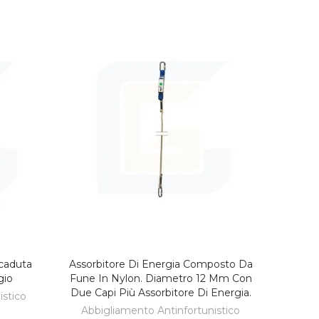
caduta
Assorbitore Di Energia Composto Da
LO
AGGIUNGI AL CARRELLO
gio
Fune In Nylon. Diametro 12 Mm Con
Due Capi Più Assorbitore Di Energia.
istico
Abbigliamento Antinfortunistico