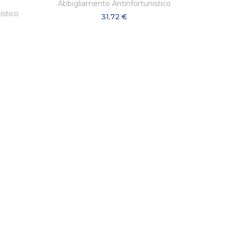
Abbigliamento Antinfortunistico
istico
31,72 €